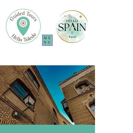
ME
NU