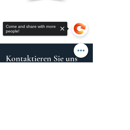
Come and share with more
people!
Kontaktieren Sie uns
Hello Toledo
Sorry, the checkout page does not
support sharing
Copied to clipboard
Deutsch / Englisch:
+34 662264997
(
Melanie)
Spanisch:
+34 627631285
(
Nacho)
info@hello-toledo.com
oder