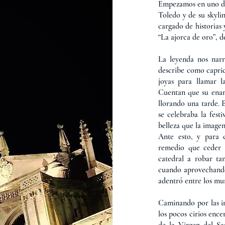
Empezamos en uno de
Toledo y de su skyli
cargado de historias 
“La ajorca de oro”, 
La leyenda nos narr
describe como capric
joyas para llamar l
Cuentan que su enam
llorando una tarde. 
se celebraba la fest
belleza que la imagen
Ante esto, y para
remedio que ceder 
catedral a robar ta
cuando aprovechando 
adentró entre los mur
Caminando por las i
los pocos cirios ence