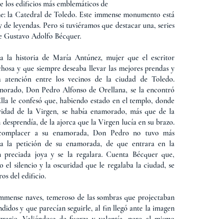
 los edificios más emblemáticos de
ne: la Catedral de Toledo. Este immense monumento está
y de leyendas. Pero si tuviéramos que destacar una, series
de Gustavo Adolfo Bécquer.
a la historia de María Antúnez, mujer que el escritor
hosa y que siempre deseaba llevar las mejores prendas y
a atención entre los vecinos de la ciudad de Toledo.
orado, Don Pedro Alfonso de Orellana, se la encontró
Ella le confesó que, habiendo estado en el templo, donde
ividad de la Virgen, se había enamorado, más que de la
 desprendía, de la ajorca que la Virgen lucía en su brazo.
 complacer a su enamorada, Don Pedro no tuvo más
a la petición de su enamorada, de que entrara en la
n preciada joya y se la regalara. Cuenta Bécquer que,
el silencio y la oscuridad que le regalaba la ciudad, se
os del edificio.
mmense naves, temeroso de las sombras que projectaban
ndidos y que parecían seguirle, al fin llegó ante la imagen