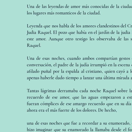
Una de las leyendas de amor más conocidas de la ciuda
los lugares más romanticos de la ciudad.
Leyenda que nos habla de los amores clandestinos del Cr
Judia Raquel. El pozo que había en el jardín de la judia
este amor. Aunque otro testigo les observaba de las 
Raquel.
Una de esas noches, cuando ambos compartían gestos 
conversación, el padre de la judía irrumpió en la escena
afilado puñal por la espalda al cristiano, quien cayó a 
apenas haberle dado tiempo a lanzar una última mirada 
Tantas lágrimas derramaba cada noche Raquel sobre la
recuerdo de ese amor, que las aguas empezaron a est
fueran cómplices de ese amargo recuerdo que en su día
ahora era el más fuerte de los dolores. De hecho,
una de esas noches que fue a recordar a su enamorado, e
hizo imaginar que su enamorado la llamaba desde el fo