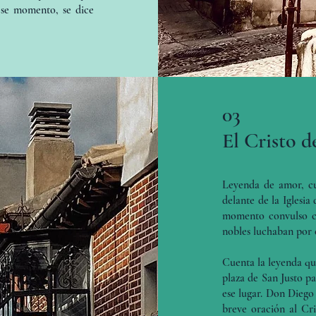
 ese momento, se dice
03
El Cristo d
Leyenda de amor, cu
delante de la Iglesia
momento convulso co
nobles luchaban por e
Cuenta la leyenda qu
plaza de San Justo p
ese lugar. Don Diego
breve oración al Cri