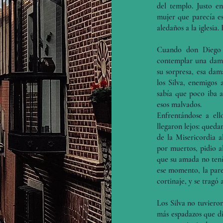
del templo. Justo 
mujer que parecía es
aledaños a la iglesia
Cuando don Diego 
contemplar una dama,
su sorpresa, esa dam
los Silva, enemigos
sabía que poco iba 
esos malvados.
Enfrentándose a ell
llegaron lejos: queda
de la Misericordia a
por muertos, pidio al
que su amada no tenía
ese momento, la pare
cortinaje, y se tragó
Los Silva no tuvieron
más espadazos que di