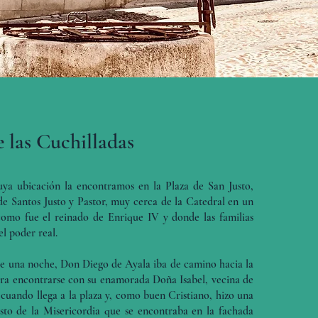
e las Cuchilladas
ya ubicación la encontramos en la Plaza de San Justo,
 de Santos Justo y Pastor, muy cerca de la Catedral en un
mo fue el reinado de Enrique IV y donde las familias
l poder real.
e una noche, Don Diego de Ayala iba de camino hacia la
ara encontrarse con su enamorada Doña Isabel, vecina de
 cuando llega a la plaza y, como buen Cristiano, hizo una
sto de la Misericordia que se encontraba en la fachada