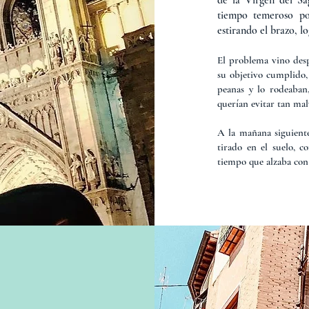
de la Virgen del Sa
tiempo temeroso por
estirando el brazo, l
El problema vino desp
su objetivo cumplido, 
peanas y lo rodeaban,
querían evitar tan mal
A la mañana siguient
tirado en el suelo, c
tiempo que alzaba con 