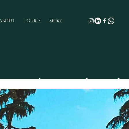
ABOUT
TOUR´S
More
gares más aterradores de