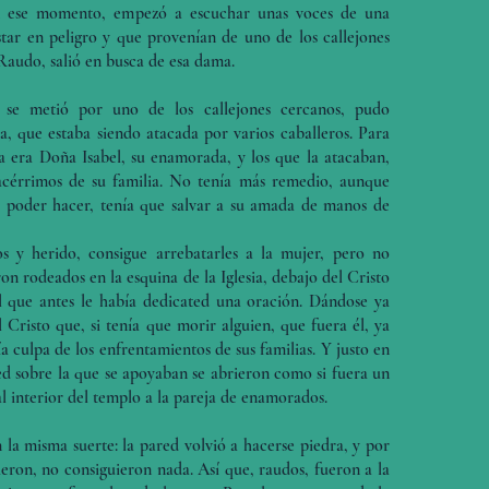
en ese momento, empezó a escuchar unas voces de una
tar en peligro y que provenían de uno de los callejones
. Raudo, salió en busca de esa dama.
se metió por uno de los callejones cercanos, pudo
 que estaba siendo atacada por varios caballeros. Para
a era Doña Isabel, su enamorada, y los que la atacaban,
 acérrimos de su familia. No tenía más remedio, aunque
a poder hacer, tenía que salvar a su amada de manos de
os y herido, consigue arrebatarles a la mujer, pero no
ron rodeados en la esquina de la Iglesia, debajo del Cristo
l que antes le había dedicated una oración. Dándose ya
 Cristo que, si tenía que morir alguien, que fuera él, ya
 culpa de los enfrentamientos de sus familias. Y justo en
d sobre la que se apoyaban se abrieron como si fuera un
 al interior del templo a la pareja de enamorados.
 la misma suerte: la pared volvió a hacerse piedra, y por
eron, no consiguieron nada. Así que, raudos, fueron a la