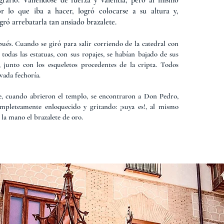
grario. Valiéndose de fuerza y valentía, pero al mismo
 lo que iba a hacer, logró colocarse a su altura y,
ogró arrebatarla tan ansiado brazalete.
ués. Cuando se giró para salir corriendo de la catedral con
todas las estatuas, con sus ropajes, se habían bajado de sus
 junto con los esqueletos procedentes de la cripta. Todos
vada fechoría.
e, cuando abrieron el templo, se encontraron a Don Pedro,
ompleteamente enloquecido y gritando: ¡suya es!, al mismo
la mano el brazalete de oro.