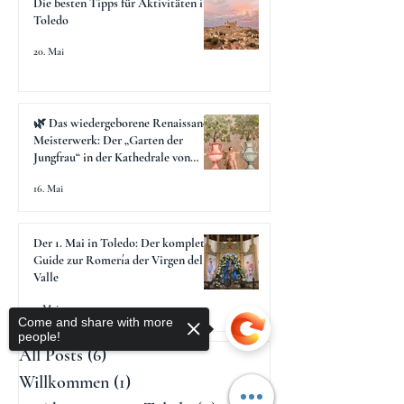
Die besten Tipps für Aktivitäten in
Toledo
20. Mai
🌿 Das wiedergeborene Renaissance-
Meisterwerk: Der „Garten der
Jungfrau“ in der Kathedrale von
Toledo
16. Mai
Der 1. Mai in Toledo: Der komplette
Guide zur Romería der Virgen del
Valle
4. Mai
Come and share with more
people!
All Posts
(6)
6 Beiträge
Willkommen
(1)
1 Beitrag