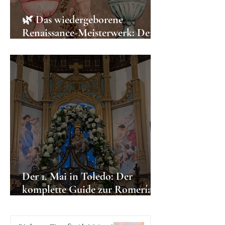
🌿 Das wiedergeborene
Renaissance-Meisterwerk: Der
„Garten der Jungfrau“ in der
Kathedrale von Toledo
Der 1. Mai in Toledo: Der
komplette Guide zur Romería
der Virgen del Valle